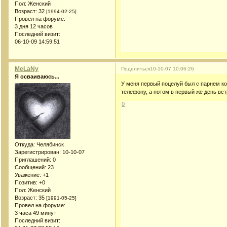
Пол:
Женский
Возраст:
32
[1994-02-25]
Провел на форуме:
3 дня 12 часов
Последний визит:
06-10-09 14:59:51
MeLaNy
Поделиться
10-10-07 10:06:26
Я осваиваюсь...
У меня первый поцелуй был с парнем кото
телефону, а потом в первый же день вст
0
Откуда:
Челябинск
Зарегистрирован
: 10-10-07
Приглашений:
0
Сообщений:
23
Уважение:
+1
Позитив:
+0
Пол:
Женский
Возраст:
35
[1991-05-25]
Провел на форуме:
3 часа 49 минут
Последний визит: