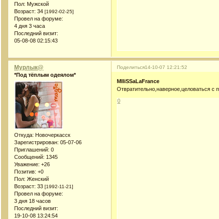
Пол:
Мужской
Возраст:
34
[1992-02-25]
Провел на форуме:
4 дня 3 часа
Последний визит:
05-08-08 02:15:43
Мурлык@
Поделиться
14-10-07 12:21:52
*Под тёплым одеялом*
MIliSSaLaFrance
Отвратительно,наверное,целоваться с 
0
Откуда:
Новочеркасск
Зарегистрирован
: 05-07-06
Приглашений:
0
Сообщений:
1345
Уважение:
+26
Позитив:
+0
Пол:
Женский
Возраст:
33
[1992-11-21]
Провел на форуме:
3 дня 18 часов
Последний визит:
19-10-08 13:24:54