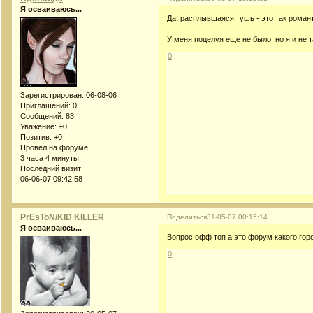
Я осваиваюсь...
Да, расплывшаяся тушь - это так рома
У меня поцелуя еще не было, но я и не 
0
Зарегистрирован
: 06-08-06
Приглашений:
0
Сообщений:
83
Уважение:
+0
Позитив:
+0
Провел на форуме:
3 часа 4 минуты
Последний визит:
06-06-07 09:42:58
PrEsToN/KID KILLER
Поделиться
31-05-07 00:15:14
Я осваиваюсь...
Вопрос офф топ а это форум какого гор
0