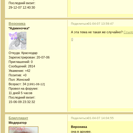
Последний визит:
29-12-07 12:40:30
Вероника
Поделиться
01-04-07 13:59:47
*Админочка*
А эта тема не такая же случайно?
Ссыло
0
Откуда:
Краснодар
Зарегистрирован
: 20-07-06
Приглашений:
0
Сообщений:
2814
Уважение:
+42
Позитив:
+0
Пол:
Женский
Возраст:
34
[1991-08-12]
Провел на форуме:
11 дней 5 часов
Последний визит:
15-06-09 23:32:32
Бриллиант
Поделиться
01-04-07 14:04:55
Модератор
Вероника
она в архиве.