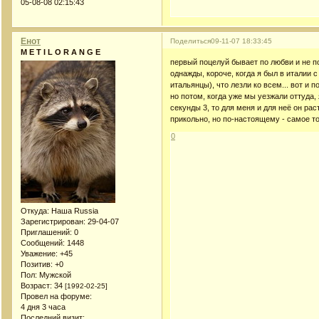
05-08-08 02:15:43
Енот
Поделиться
09-11-07 18:33:45
M E T I L O R A N G E
первый поцелуй бывает по любви и не по 
однажды, короче, когда я был в италии 
итальянцы), что лезли ко всем... вот и 
но потом, когда уже мы уезжали оттуда, 
секунды 3, то для меня и для неё он раст
прикольно, но по-настоящему - самое т
0
Откуда:
Наша Russia
Зарегистрирован
: 29-04-07
Приглашений:
0
Сообщений:
1448
Уважение:
+45
Позитив:
+0
Пол:
Мужской
Возраст:
34
[1992-02-25]
Провел на форуме:
4 дня 3 часа
Последний визит: