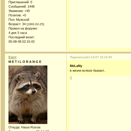
Приглашений:
0
Сообщений:
1448
Уважение:
+45
Позитив:
+0
Пол:
Мужской
Возраст:
34
[1992-02-25]
Провел на форуме:
4 дня 3 часа
Последний визит:
05-08-08 02:15:43
Енот
Поделиться
12-10-07 19:16:35
M E T I L O R A N G E
MeLaNy
в жизни всякое бывает..
0
Откуда:
Наша Russia