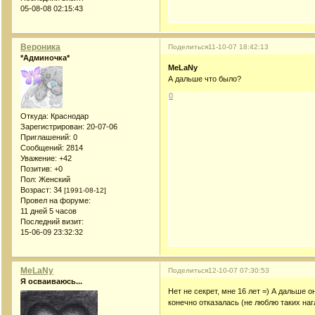
05-08-08 02:15:43
Вероника
Поделиться
11-10-07 18:42:13
*Админочка*
MeLaNy
А дальше что было?
0
Откуда:
Краснодар
Зарегистрирован
: 20-07-06
Приглашений:
0
Сообщений:
2814
Уважение:
+42
Позитив:
+0
Пол:
Женский
Возраст:
34
[1991-08-12]
Провел на форуме:
11 дней 5 часов
Последний визит:
15-06-09 23:32:32
MeLaNy
Поделиться
12-10-07 07:30:53
Я осваиваюсь...
Нет не секрет, мне 16 лет =) А дальше 
конечно отказалась (не люблю таких на