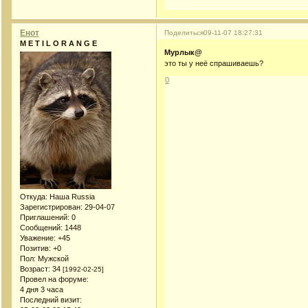
Енот
Поделиться
09-11-07 18:27:31
M E T I L O R A N G E
Мурлык@
это ты у неё спрашиваешь?
0
Откуда:
Наша Russia
Зарегистрирован
: 29-04-07
Приглашений:
0
Сообщений:
1448
Уважение:
+45
Позитив:
+0
Пол:
Мужской
Возраст:
34
[1992-02-25]
Провел на форуме:
4 дня 3 часа
Последний визит: