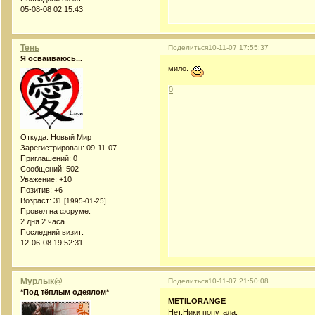
05-08-08 02:15:43
Тень
Поделиться
10-11-07 17:55:37
Я осваиваюсь...
мило.
0
Откуда:
Новый Мир
Зарегистрирован
: 09-11-07
Приглашений:
0
Сообщений:
502
Уважение:
+10
Позитив:
+6
Возраст:
31
[1995-01-25]
Провел на форуме:
2 дня 2 часа
Последний визит:
12-06-08 19:52:31
Мурлык@
Поделиться
10-11-07 21:50:08
*Под тёплым одеялом*
METILORANGE
Нет.Ники попутала.