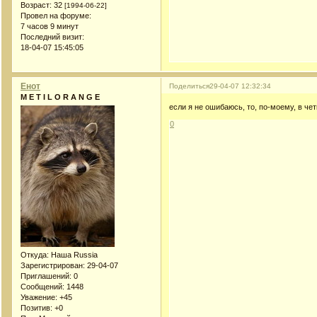
Возраст:
32
[1994-06-22]
Провел на форуме:
7 часов 9 минут
Последний визит:
18-04-07 15:45:05
Енот
Поделиться
29-04-07 12:32:34
M E T I L O R A N G E
если я не ошибаюсь, то, по-моему, в че
0
Откуда:
Наша Russia
Зарегистрирован
: 29-04-07
Приглашений:
0
Сообщений:
1448
Уважение:
+45
Позитив:
+0