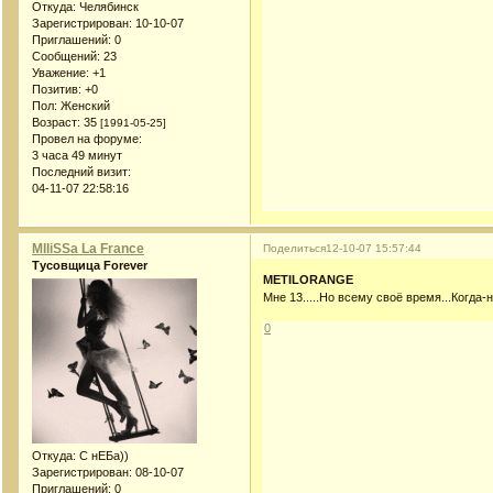
Откуда:
Челябинск
Зарегистрирован
: 10-10-07
Приглашений:
0
Сообщений:
23
Уважение:
+1
Позитив:
+0
Пол:
Женский
Возраст:
35
[1991-05-25]
Провел на форуме:
3 часа 49 минут
Последний визит:
04-11-07 22:58:16
MIliSSa La France
Поделиться
12-10-07 15:57:44
Тусовщица Forever
METILORANGE
Мне 13.....Но всему своё время...Когда-
0
Откуда:
С нЕБа))
Зарегистрирован
: 08-10-07
Приглашений:
0