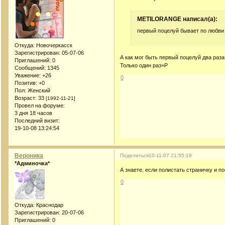
METILORANGE написал(а):
первый поцелуй бывает по любви и
Откуда:
Новочеркасск
Зарегистрирован
: 05-07-06
А как мог быть первый поцелуй два раза
Приглашений:
0
Только один раз=P
Сообщений:
1345
Уважение:
+26
0
Позитив:
+0
Пол:
Женский
Возраст:
33
[1992-11-21]
Провел на форуме:
3 дня 18 часов
Последний визит:
19-10-08 13:24:54
Вероника
Поделиться
10-11-07 21:55:18
*Админочка*
А знаете. если полистать страничку и п
0
Откуда:
Краснодар
Зарегистрирован
: 20-07-06
Приглашений:
0