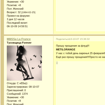
Уважение:
+30
Позитив:
+8
Пол:
Женский
Возраст:
32
[1994-02-25]
Провел на форуме:
3 дня 12 часов
Последний визит:
06-10-09 14:59:51
MIliSSa La France
Поделиться
13-10-07 15:36:32
Тусовщица Forever
Прошу прощения за флуд!!!
METILORANGE
У нас с тобой день варенья 25 февраля
Ещё раз прошу прощения!!!Просто не на
0
Откуда:
С нЕБа))
Зарегистрирован
: 08-10-07
Приглашений:
0
Сообщений:
1374
Уважение:
+30
Позитив:
+8
Пол:
Женский