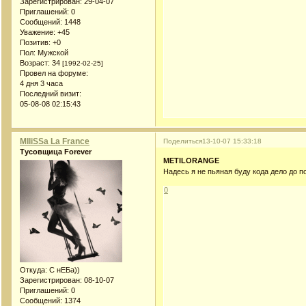
Зарегистрирован
: 29-04-07
Приглашений:
0
Сообщений:
1448
Уважение:
+45
Позитив:
+0
Пол:
Мужской
Возраст:
34
[1992-02-25]
Провел на форуме:
4 дня 3 часа
Последний визит:
05-08-08 02:15:43
MIliSSa La France
Поделиться
13-10-07 15:33:18
Тусовщица Forever
METILORANGE
Надесь я не пьяная буду кода дело до 
0
Откуда:
С нЕБа))
Зарегистрирован
: 08-10-07
Приглашений:
0
Сообщений:
1374