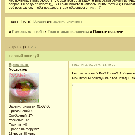
нас появилась возможность.... Общаться со звездой))) Благодаря одному из уча
вопросы и получая ответы))) Вы сами можете выбирать наших гостей))) Если в
всё возможное, чтобы порадовать вас общением с ними!!!))
Привет, Гость!
Войдите
или
зарегистрируйтесь
.
»
Помощь для тебя
»
Твоя вторая половинка
»
Первый поцелуй
Страница:
1
2
»
Первый поцелуй
Бриллиант
Поделиться
01-04-07 13:46:56
Модератор
Был ли он у вас? Как? С кем? В общем в
Мой первый поцелуй был год назад. С лю
0
Зарегистрирован
: 01-07-06
Приглашений:
0
Сообщений:
174
Уважение:
+2
Позитив:
+0
Провел на форуме:
12 часов 30 минут