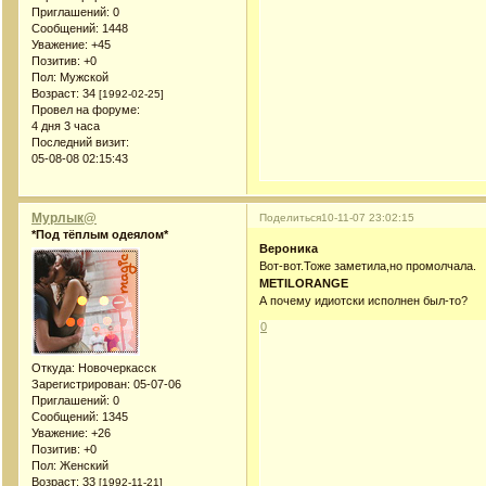
Приглашений:
0
Сообщений:
1448
Уважение:
+45
Позитив:
+0
Пол:
Мужской
Возраст:
34
[1992-02-25]
Провел на форуме:
4 дня 3 часа
Последний визит:
05-08-08 02:15:43
Мурлык@
Поделиться
10-11-07 23:02:15
*Под тёплым одеялом*
Вероника
Вот-вот.Тоже заметила,но промолчала.
METILORANGE
А почему идиотски исполнен был-то?
0
Откуда:
Новочеркасск
Зарегистрирован
: 05-07-06
Приглашений:
0
Сообщений:
1345
Уважение:
+26
Позитив:
+0
Пол:
Женский
Возраст:
33
[1992-11-21]