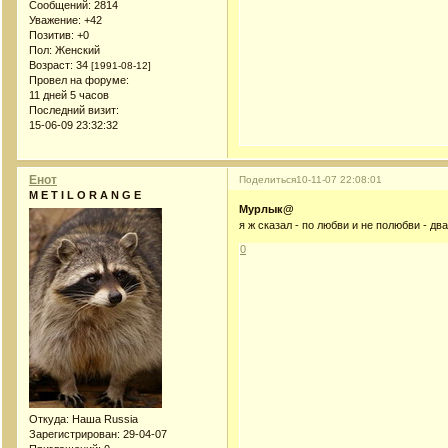
Сообщений:
2814
Уважение:
+42
Позитив:
+0
Пол:
Женский
Возраст:
34
[1991-08-12]
Провел на форуме:
11 дней 5 часов
Последний визит:
15-06-09 23:32:32
Енот
Поделиться
10-11-07 22:08:01
M E T I L O R A N G E
Мурлык@
я ж сказал - по любви и не полюбви - два
0
Откуда:
Наша Russia
Зарегистрирован
: 29-04-07