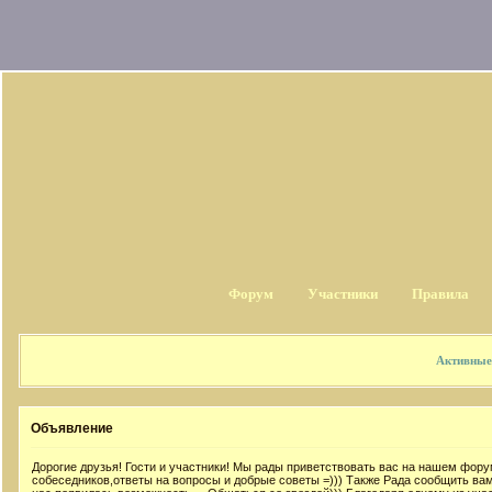
Форум
Участники
Правила
Активные
Объявление
Дорогие друзья! Гости и участники! Мы рады приветствовать вас на нашем фор
собеседников,ответы на вопросы и добрые советы =))) Также Рада сообщить 