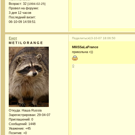
Возраст:
32
[1994-02-25]
Провел на форуме:
3 дня 12 часов
Последний визит:
06-10-09 14:59:51
Енот
Поделиться
13-10-07 18:06:50
M E T I L O R A N G E
MIliSSaLaFrance
прикольна =))
0
Откуда:
Наша Russia
Зарегистрирован
: 29-04-07
Приглашений:
0
Сообщений:
1448
Уважение:
+45
Позитив:
+0