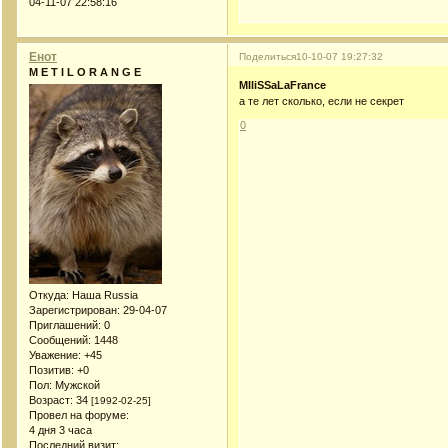
04-11-07 22:58:16
Енот
Поделиться
10-10-07 19:27:32
M E T I L O R A N G E
MIliSSaLaFrance
а те лет сколько, если не секрет
0
Откуда:
Наша Russia
Зарегистрирован
: 29-04-07
Приглашений:
0
Сообщений:
1448
Уважение:
+45
Позитив:
+0
Пол:
Мужской
Возраст:
34
[1992-02-25]
Провел на форуме:
4 дня 3 часа
Последний визит: