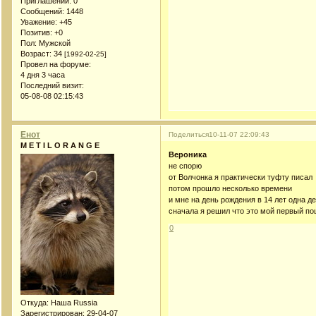
Приглашений:
0
Сообщений:
1448
Уважение:
+45
Позитив:
+0
Пол:
Мужской
Возраст:
34
[1992-02-25]
Провел на форуме:
4 дня 3 часа
Последний визит:
05-08-08 02:15:43
Енот
Поделиться
10-11-07 22:09:43
M E T I L O R A N G E
Вероника
не спорю
от Волчонка я практически туфту писал
потом прошло несколько времени
и мне на день рождения в 14 лет одна д
сначала я решил что это мой первый поц
0
Откуда:
Наша Russia
Зарегистрирован
: 29-04-07