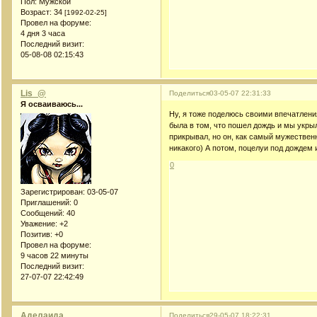
Пол:
Мужской
Возраст:
34
[1992-02-25]
Провел на форуме:
4 дня 3 часа
Последний визит:
05-08-08 02:15:43
Lis_@
Поделиться
03-05-07 22:31:33
Я осваиваюсь...
Ну, я тоже поделюсь своими впечатления
была в том, что пошел дождь и мы укрыл
прикрывал, но он, как самый мужествен
никакого) А потом, поцелуи под дождем
0
Зарегистрирован
: 03-05-07
Приглашений:
0
Сообщений:
40
Уважение:
+2
Позитив:
+0
Провел на форуме:
9 часов 22 минуты
Последний визит:
27-07-07 22:42:49
Аделаида
Поделиться
29-05-07 18:22:31